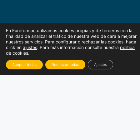
En Euroformac utilizamos cookies propias y de terceros con la
finalidad de analizar el tráfico de nuestra web de cara a mejorar
nuestros servicios. Para configurar o rechazar las cookies, haga
click en
ajustes
. Para más información consulte nuestra
política
de cookies
.
Aceptar todas
Rechazar todas
Ajustes
Nos
reinventamos
La Revolución Digital al
servicio de la formación