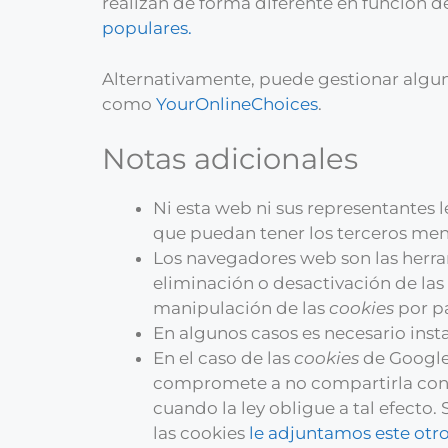
realizan de forma diferente en función 
populares.
Alternativamente, puede gestionar algu
como
YourOnlineChoices
.
Notas adicionales
Ni esta web ni sus representantes l
que puedan tener los terceros men
Los navegadores web son las herr
eliminación o desactivación de las
manipulación de las
cookies
por p
En algunos casos es necesario inst
En el caso de las
cookies
de Google
compromete a no compartirla con t
cuando la ley obligue a tal efecto
las cookies
le adjuntamos este otr