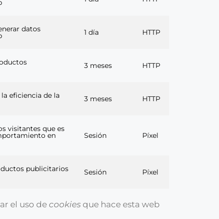
b
generar datos
1 día
HTTP
b
roductos
3 meses
HTTP
a eficiencia de la
3 meses
HTTP
s visitantes que es
comportamiento en
Sesión
Píxel
ductos publicitarios
Sesión
Píxel
ar el uso de
cookies
que hace esta web