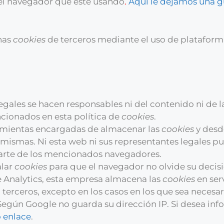
del navegador que esté usando
.
Aquí le dejamos una g
nas
cookies
de terceros mediante el uso de plataform
egales se hacen responsables ni del contenido ni de l
cionados en esta política de
cookies
.
amientas encargadas de almacenar las
cookies
y desd
 mismas. Ni esta web ni sus representantes legales pu
arte de los mencionados navegadores.
alar
cookies
para que el navegador no olvide su decis
 Analytics, esta empresa almacena las
cookies
en ser
erceros, excepto en los casos en los que sea necesar
. Según Google no guarda su dirección IP. Si desea in
o enlace
.