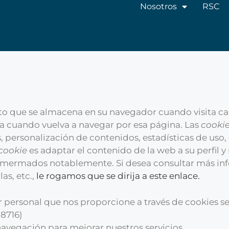
Nosotros
RSC
to que se almacena en su navegador cuando visita cas
ta cuando vuelva a navegar por esa página. Las
cooki
, personalización de contenidos, estadísticas de uso, 
cookie
es adaptar el contenido de la web a su perfil y
n mermados notablemente. Si desea consultar más in
as, etc.,
le rogamos que se dirija a este enlace.
ter personal que nos proporcione a través de cookie
8716)
 navegación para mejorar nuestros servicios