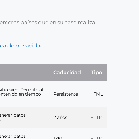
erceros países que en su caso realiza
ica de privacidad
.
Caducidad
Tipo
itio web. Permite al
contenido en tiempo
Persistente
HTML
generar datos
2 años
HTTP
b
generar datos
1 día
HTTP