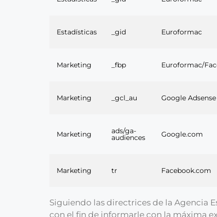
Estadísticas
_gid
Euroformac
Marketing
_fbp
Euroformac/Fa
Marketing
_gcl_au
Google Adsense
ads/ga-
Marketing
Google.com
audiences
Marketing
tr
Facebook.com
Siguiendo las directrices de la Agencia
con el fin de informarle con la máxima ex