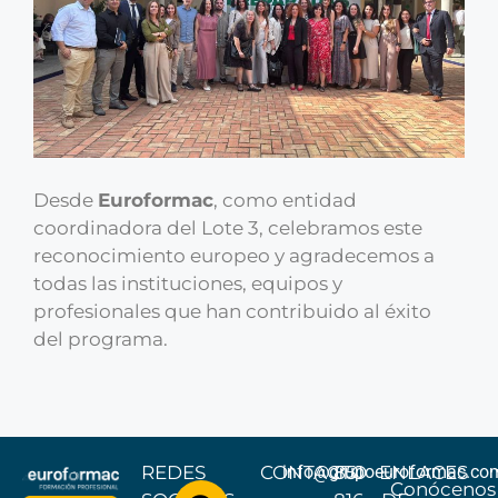
Desde
Euroformac
, como entidad
coordinadora del Lote 3, celebramos este
reconocimiento europeo y agradecemos a
todas las instituciones, equipos y
profesionales que han contribuido al éxito
del programa.
REDES
CONTACTO
info@grupoeuroformac.co
851
ENLACES
Conócenos