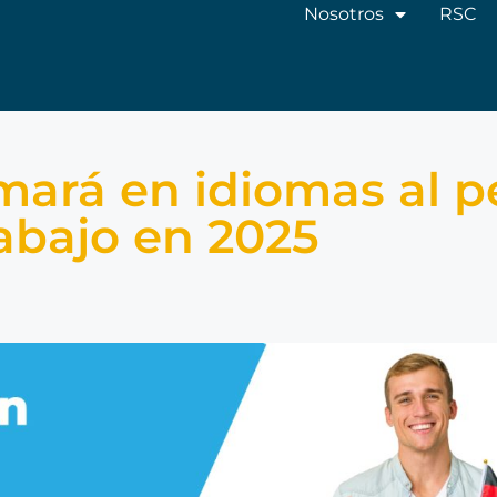
Nosotros
RSC
ará en idiomas al p
rabajo en 2025