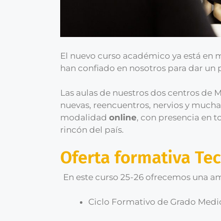
El nuevo curso académico ya está en
han confiado en nosotros para dar un p
Las aulas de nuestros dos centros de 
nuevas, reencuentros, nervios y much
modalidad
online
, con presencia en 
rincón del país.
Oferta formativa Te
En este curso 25-26 ofrecemos una am
Ciclo Formativo de Grado Medio