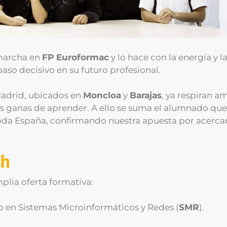
 marcha en
FP Euroformac
y lo hace con la energía y l
aso decisivo en su futuro profesional.
Madrid, ubicados en
Moncloa
y
Barajas
, ya respiran a
as ganas de aprender. A ello se suma el alumnado q
toda España, confirmando nuestra apuesta por acercar
ch
plia oferta formativa:
 en Sistemas Microinformáticos y Redes (
SMR
).