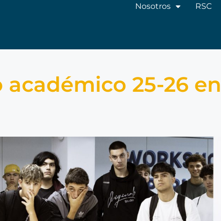
Nosotros
RSC
so académico 25-26 e