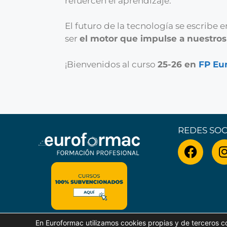
refuercen el aprendizaje.
El futuro de la tecnología se escribe
ser
el motor que impulse a nuestros
¡Bienvenidos al curso
25-26 en
FP Eu
REDES SOC
En Euroformac utilizamos cookies propias y de terceros con