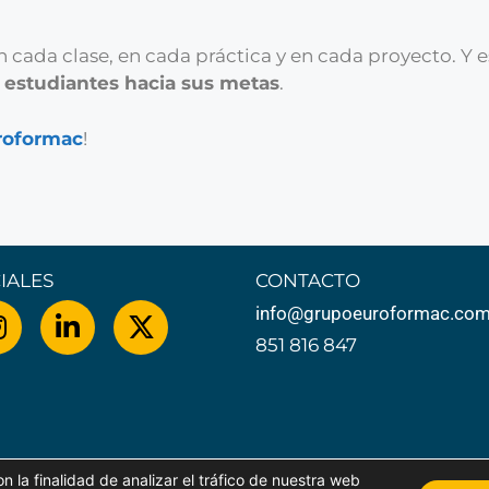
 en cada clase, en cada práctica y en cada proyecto. 
 estudiantes hacia sus metas
.
roformac
!
IALES
CONTACTO
info@grupoeuroformac.co
851 816 847
 la finalidad de analizar el tráfico de nuestra web