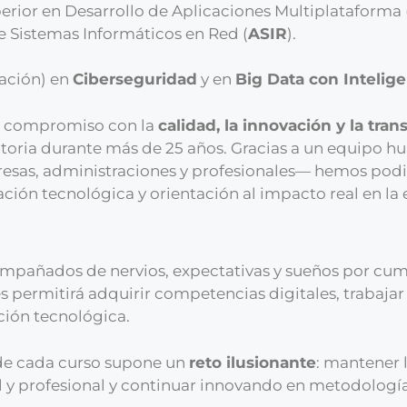
erior en Desarrollo de Aplicaciones Multiplataforma 
e Sistemas Informáticos en Red (
ASIR
).
zación) en
Ciberseguridad
y en
Big Data con Inteligen
ro compromiso con la
calidad, la innovación y la tra
toria durante más de 25 años. Gracias a un equipo h
resas, administraciones y profesionales— hemos pod
ión tecnológica y orientación al impacto real en la
mpañados de nervios, expectativas y sueños por cump
s permitirá adquirir competencias digitales, trabajar 
ción tecnológica.
o de cada curso supone un
reto ilusionante
: mantener
l y profesional y continuar innovando en metodología