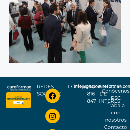
REDES
CONTACTO
info@grupoeuroformac.co
851
ENLACES
Conócenos
SOCIALES
816
DE
RSC
847
INTERÉS
Trabaja
con
nosotros
Contacto