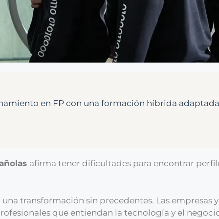
onamiento en FP con una formación híbrida adaptada
pañolas
afirma tener dificultades para encontrar per
 una transformación sin precedentes. Las empresas 
profesionales que entiendan la tecnología y el negoc