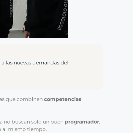
 a las nuevas demandas del
files que combinen
competencias
ya no buscan solo un buen
programador
,
io al mismo tiempo.