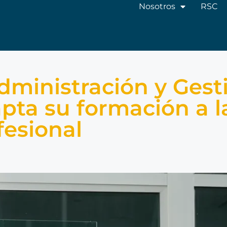
Nosotros
RSC
ministración y Gest
pta su formación a 
fesional