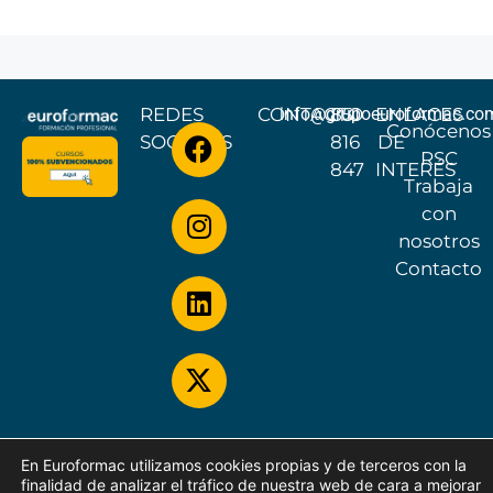
REDES
CONTACTO
info@grupoeuroformac.co
851
ENLACES
Conócenos
SOCIALES
816
DE
RSC
847
INTERÉS
Trabaja
con
nosotros
Contacto
© EUROFORMAC 2026
En Euroformac utilizamos cookies propias y de terceros con la
finalidad de analizar el tráfico de nuestra web de cara a mejorar