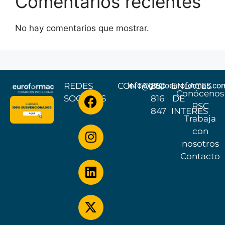
Comentarios recientes
No hay comentarios que mostrar.
REDES
CONTACTO
info@grupoeuroformac.co
851
ENLACES
Conócenos
SOCIALES
816
DE
RSC
847
INTERÉS
Trabaja
con
nosotros
Contacto