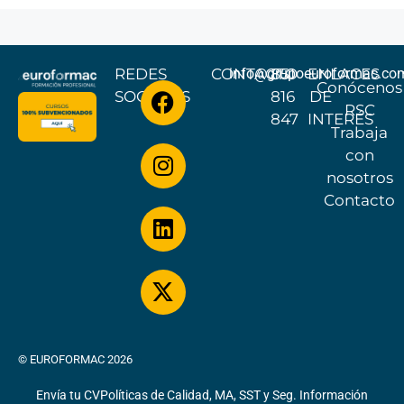
REDES
CONTACTO
info@grupoeuroformac.co
851
ENLACES
Conócenos
SOCIALES
816
DE
RSC
847
INTERÉS
Trabaja
con
nosotros
Contacto
© EUROFORMAC 2026
Envía tu CV
Políticas de Calidad, MA, SST y Seg. Información